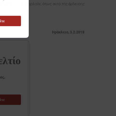
ητήματα που απασχολούν, όπως αυτό της άρδευσης
ίτε
Ηράκλειο, 3.2.2018
ελτίο
ας.
ίτε