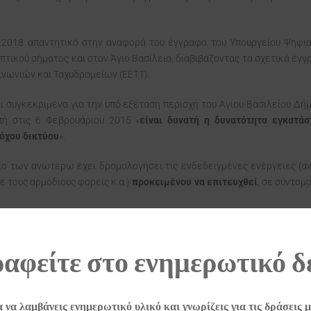
.2018 απαντητικό στην αναφορά του έγγραφο του Υπουργείου Ψηφι
τικού σήματος και στον Άγιο Βασίλειο, διαβιβάζοντας τα σχετικά έγ
ινωνιών και Ταχυδρομείων (ΕΕΤΤ).
ι συγκεκριμένα για την υπό εξέταση περιοχή του Αγίου Βασιλείου Δ
πή στις 6 Φεβρουάριου 2015 «
είναι δυνατή η δυνατότητα εγκατ
ρόχου δικτύου
».
ίσιο των ανωτέρω έχει δρομολογήσει τις ενδεδειγμένες ενέργειες (
ε τους αρμόδιους φορείς κ.α.)
προκειμένου να επιτευχθεί
, σε σύντομ
ο Νίκος Ηγουμενίδης μετέβη στο ακίνητο της Παιδούπολης που βρίσ
θουσα του ιστορικού – από το 1871 – δημοτικού σχολείου, όπου σύμ
αφείτε στο ενημερωτικό δ
ων 100 ετών και επιπλέον ανήκει στην κατηγορία των πολιτιστικ
Ο στην περιοχή.
κό αγροτικό οικοτεχνικό συνεταιρισμό γυναικών, όπου συνομίλησε γι
α να λαμβάνεις ενημερωτικό υλικό και γνωρίζεις για τις δράσεις μ