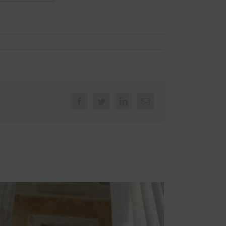
Facebook
Twitter
LinkedIn
Email
ο Νίκου Ηγουμενίδη: Ας “μετρηθούμε” με τις
απάτες
υνίου, 2023