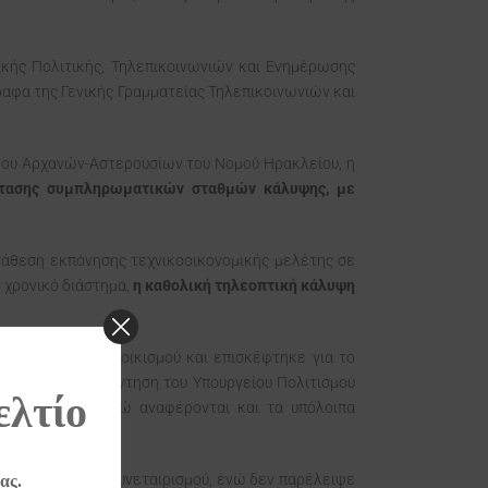
ακής Πολιτικής, Τηλεπικοινωνιών και Ενημέρωσης
γραφα της Γενικής Γραμματείας Τηλεπικοινωνιών και
ήμου Αρχανών-Αστερουσίων του Νομού Ηρακλείου, η
άστασης συμπληρωματικών σταθμών κάλυψης, με
ανάθεση εκπόνησης τεχνικοοικονομικής μελέτης σε
ο χρονικό διάστημα,
η
καθολική τηλεοπτική κάλυψη
κεται εντός του οικισμού και επισκέφτηκε για το
φωνα με την απάντηση του Υπουργείου Πολιτισμού
ελτίο
ών κτιρίων», ενώ αναφέρονται και τα υπόλοιπα
α τα θέματα του συνεταιρισμού, ενώ δεν παρέλειψε
ας.