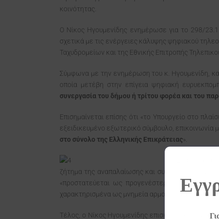
κοινότητας.
Ο Νίκος Ηγουμενίδης ενημέρωσε για το 298/23.1
σχετικά με τις ενέργειες κάλυψης ψηφιακού τηλεοπ
Ταχυδρομείων και της Εθνικής Επιτροπής Τηλεπικο
Σύμφωνα με την ενημέρωση του κ. Ηγουμενίδη, κα
οποία μετέβη στην επίγεια ψηφιακή ευρυεκπομ
συνεργασία του δήμου ή τρίτου φορέα και του πα
Επισημαίνεται επίσης ότι «το Υπουργείο στο πλα
εξειδικευμένο εξωτερικό σύμβουλο, επικοινωνία μ
στο σύνολο της Ελληνικής Επικράτειας
».
Εν συνεχεία 
ζήτημα της αναπαλαίωσης και συντήρησης την αί
Εγγρ
«προστατεύεται ως προγενέστερο των τελευταί
χαρακτηρισμένα ως μνημεία αρμοδιότητας του ΥΠΠ
Τέλος, ο Νίκος Ηγουμενίδης επισκέφτηκε τον τοπι
Γι