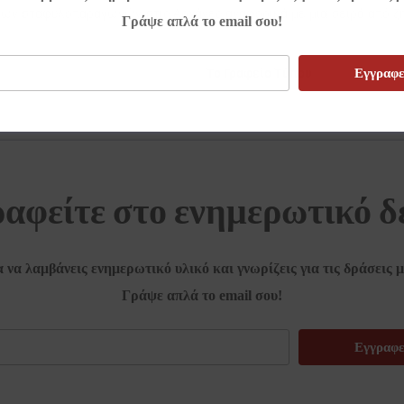
 των σταφυλοπαραγωγών στις Αρχάνες αναφορικά με μια σειρά από ζ
Γράψε απλά το email σου!
Εγγραφε
Το Γραφείο Τύπου
αφείτε στο ενημερωτικό δ
α να λαμβάνεις ενημερωτικό υλικό και γνωρίζεις για τις δράσεις μ
Γράψε απλά το email σου!
Εγγραφε