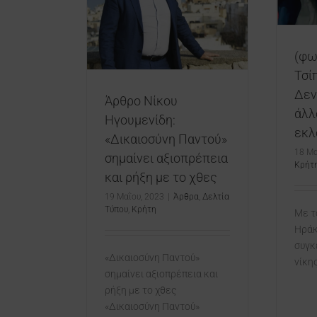
στις εκλογές!
ξιοπρέπεια και
Δελτία Τύπου
Κρήτη
ε το χθες
ία Τύπου
Κρήτη
(φω
Τσί
Δεν
Άρθρο Νίκου
άλλ
Ηγουμενίδη:
εκλ
«Δικαιοσύνη Παντού»
18 Μα
σημαίνει αξιοπρέπεια
Κρήτ
και ρήξη με το χθες
19 Μαΐου, 2023
|
Άρθρα
,
Δελτία
Τύπου
,
Κρήτη
Με τ
Ηράκ
συγκ
«Δικαιοσύνη Παντού»
νίκ
σημαίνει αξιοπρέπεια και
ρήξη με το χθες
«Δικαιοσύνη Παντού»