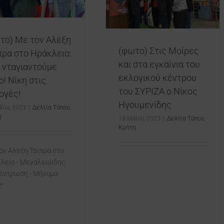
Ηγουμενίδης
Δελτία Τύπου
Κρήτη
το) Με τον Αλέξη
(φωτο) Στις Μοίρες
πρα στο Ηράκλειο:
και στα εγκαίνια του
 νταγιαντούμε
εκλογικού κέντρου
ο! Νίκη στις
του ΣΥΡΙΖΑ ο Νίκος
ογές!
Ηγουμενίδης
ΐου, 2023
|
Δελτία Τύπου
,
η
18 Μαΐου, 2023
|
Δελτία Τύπου
,
Κρήτη
ον Αλέξη Τσίπρα στο
λειο - Μεγαλειώδης
έντρωση - Μήνυμα
ης!