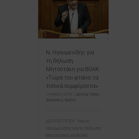
νίδης για τη
ητσοτάκη για
 του φταίνε τα
συμφέροντα»
Δηλώσεις
Κρήτη
Ν. Ηγουμενίδης για
τη δήλωση
Μητσοτάκη για ΒΟΑΚ:
«Τώρα του φταίνε τα
τοπικά συμφέροντα»
14 Μαΐου, 2023
|
Δελτία Τύπου
,
Δηλώσεις
,
Κρήτη
ΔΕΛΤΙΟ ΤΥΠΟΥ Νίκος
Ηγουμενίδης για τη δήλωση
Μητσοτάκη για ΒΟΑΚ: