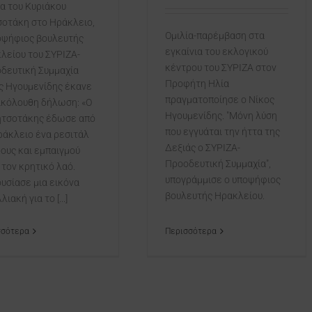
ία του Κυριάκου
οτάκη στο Ηράκλειο,
Ομιλία-παρέμβαση στα
οψήφιος βουλευτής
εγκαίνια του εκλογικού
λείου του ΣΥΡΙΖΑ-
κέντρου του ΣΥΡΙΖΑ στον
δευτική Συμμαχία
Προφήτη Ηλία
ς Ηγουμενίδης έκανε
πραγματοποίησε ο Νίκος
ακόλουθη δήλωση: «Ο
Ηγουμενίδης. "Μόνη λύση
ητσοτάκης έδωσε από
που εγγυάται την ήττα της
ράκλειο ένα ρεσιτάλ
Δεξιάς ο ΣΥΡΙΖΑ-
ους και εμπαιγμού
Προοδευτική Συμμαχία",
 τον κρητικό λαό.
υπογράμμισε ο υποψήφιος
υσίασε μια εικόνα
βουλευτής Ηρακλείου.
λιακή για το [...]
σσότερα
Περισσότερα