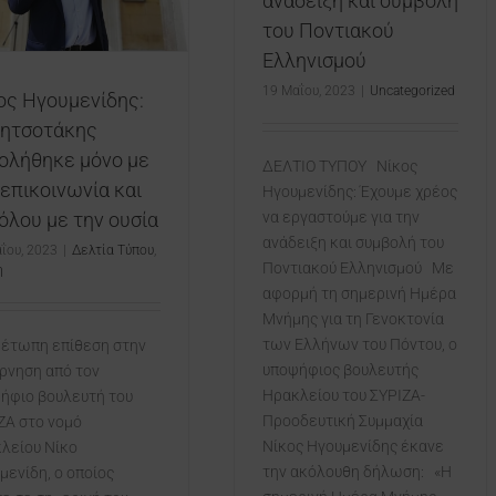
ανάδειξη και συμβολή
του Ποντιακού
Ελληνισμού
19 Μαΐου, 2023
|
Uncategorized
ος Ηγουμενίδης:
ητσοτάκης
ολήθηκε μόνο με
ΔΕΛΤΙΟ ΤΥΠΟΥ Νίκος
 επικοινωνία και
Ηγουμενίδης: Έχουμε χρέος
να εργαστούμε για την
όλου με την ουσία
ανάδειξη και συμβολή του
ΐου, 2023
|
Δελτία Τύπου
,
Ποντιακού Ελληνισμού Με
η
αφορμή τη σημερινή Ημέρα
Μνήμης για τη Γενοκτονία
των Ελλήνων του Πόντου, ο
έτωπη επίθεση στην
υποψήφιος βουλευτής
ρνηση από τον
Ηρακλείου του ΣΥΡΙΖΑ-
ήφιο βουλευτή του
Προοδευτική Συμμαχία
ΖΑ στο νομό
Νίκος Ηγουμενίδης έκανε
λείου Nίκο
την ακόλουθη δήλωση: «Η
μενίδη, ο οποίος