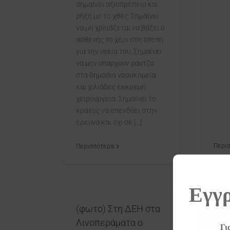
σημαίνει αξιοπρέπεια και
ρήξη με το χθες. Σημαίνει
να μη χρειάζεται να βάζει ο
ασθενής το χέρι στη τσέπη
για την υγεία του. Σημαίνει
να μην υπάρχουν ράντζα
στα δημόσια νοσοκομεία
και χιλιάδες εκκρεμή
χειρουργεία. Σημαίνει το
κράτος να επενδύει στην
έρευνα και όχι σε [...]
Περι
Περισσότερα
Εγγρ
(φωτο) Στη ΔΕΗ στα
Νίκος Ηγουμενίδης:
Λινοπεράματα ο
Γι
Ρεσιτάλ ψεύδους και