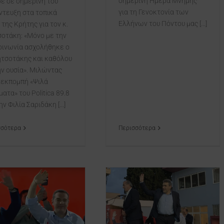
σημερινή Ημέρα Μνήμης
σε σε σημερινή του
για τη Γενοκτονία των
ντευξη στα τοπικά
Ελλήνων του Πόντου μας [...]
 της Κρήτης για τον κ.
οτάκη: «Μόνο με την
οινωνία ασχολήθηκε ο
ητσοτάκης και καθόλου
ην ουσία». Μιλώντας
 εκπομπή «Ψιλά
ατα» του Politica 89.8
ην Φιλία Σαριδάκη [...]
Περισσότερα
σσότερα
(φωτο) Στις Μοίρες και στα
εγκαίνια του εκλογικού
κέντρου του ΣΥΡΙΖΑ ο Νίκος