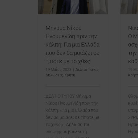
 με το χθες!
καθόλου με την ουσία
Δηλώσεις
Κρήτη
Δελτία Τύπου
Κρήτη
Μήνυμα Νίκου
Νίκ
Ηγουμενίδη πριν την
Ο Μ
κάλπη: Για μια Ελλάδα
ασχ
που δεν θα μοιάζει σε
την
τίποτε με το χθες!
καθ
19 Μαΐου, 2023
|
Δελτία Τύπου
,
19 Μα
Δηλώσεις
,
Κρήτη
Κρήτ
ΔΕΛΤΙΟ ΤΥΠΟΥ Μήνυμα
Ολομ
Νίκου Ηγουμενίδη πριν την
κυβέ
κάλπη: «Για μια Ελλάδα που
υποψ
δεν θα μοιάζει σε τίποτε με
ΣΥΡΙ
το χθες!» Δήλωση του
Ηρακ
υποψήφιου βουλευτή
Ηγου