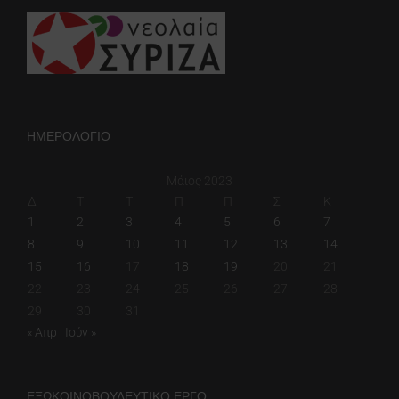
ΗΜΕΡΟΛΟΓΙΟ
Μάιος 2023
Δ
Τ
Τ
Π
Π
Σ
Κ
1
2
3
4
5
6
7
8
9
10
11
12
13
14
15
16
17
18
19
20
21
22
23
24
25
26
27
28
29
30
31
« Απρ
Ιούν »
ΕΞΩΚΟΙΝΟΒΟΥΛΕΥΤΙΚΟ ΕΡΓΟ