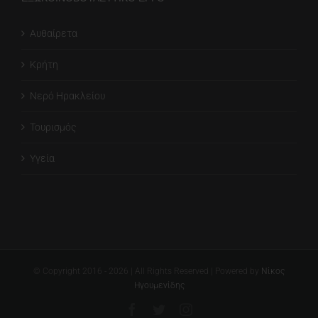
Αυθαίρετα
Κρήτη
Νερό Ηρακλείου
Τουρισμός
Υγεία
© Copyright 2016 -
2026
| All Rights Reserved | Powered by
Νίκος
Ηγουμενίδης
Facebook
Twitter
Instagram