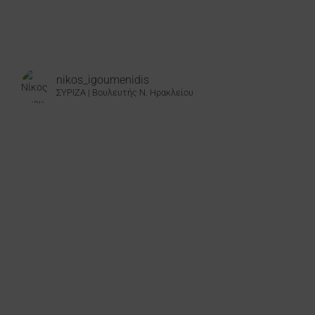
nikos_igoumenidis
ΣΥΡΙΖΑ | Βουλευτής Ν. Ηρακλείου