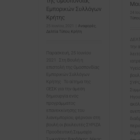
της Ομοσπονδίας
Μο
Εμπορικών Συλλόγων
24 Ιο
Κρήτης
Τύπο
25 Ιουνίου, 2021
|
Αναφορές
,
Δελτία Τύπου
,
Κρήτη
ΔΕΛΤ
την 
Παρασκευή, 25 Ιουνίου
λειτ
2021 Στη Βουλή η
ιατρ
επιστολή της Ομοσπονδίας
Υγεί
Εμπορικών Συλλόγων
βουλ
Κρήτης Το αίτημα της
ΣΥΡΙ
ΟΕΣΚ για την άμεση
Συμμ
δημιουργία ενός
Ηγου
προγράμματος
ακόλ
επανεκκίνησης του
ανεπ
λιανεμπορίου, φέρνουν στη
διαδ
βουλή οι βουλευτές ΣΥΡΙΖΑ
περι
Προοδευτική Συμμαχία
δημό
Σωκράτης Βαρδάκης, Νίκος