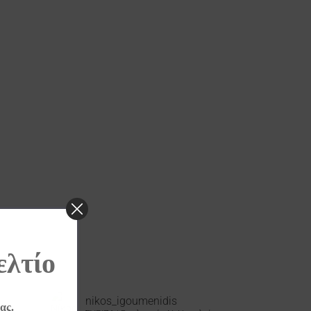
ελτίο
nikos_igoumenidis
ας.