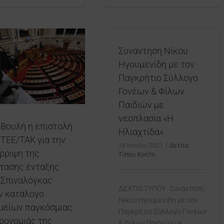
Συνάντηση Νίκου
Ηγουμενίδη με τον
Παγκρήτιο Σύλλογο Γονέων
& Φίλων Παιδιών με
Συνάντηση Νίκου
νεοπλασία «Η Ηλιαχτίδα»
Ηγουμενίδη με τον
Δελτία Τύπου
Κρήτη
Παγκρήτιο Σύλλογο
Γονέων & Φίλων
Παιδιών με
νεοπλασία «Η
 Βουλή η επιστολή
Ηλιαχτίδα»
 ΤΕΕ/ΤΑΚ για την
28 Ιουνίου, 2021
|
Δελτία
ρριψη της
Τύπου
,
Κρήτη
τασης ένταξης
 Σπιναλόγκας
ΔΕΛΤΙΟ ΤΥΠΟΥ Συνάντηση
ν κατάλογο
Νίκου Ηγουμενίδη με τον
μείων παγκόσμιας
Παγκρήτιο Σύλλογο Γονέων
ρονομιάς της
& Φίλων Παιδιών με