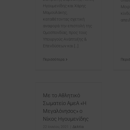
όπως
Ηγουμενίδης και Χάρης
Μοιρ
Μαμουλάκης,
κίνδ
καταθέτοντας σχετική
απειλ
αναφορά την επιστολή της
Ομοσπονδίας, προς τους
Υπουργούς Ανάπτυξης &
Επενδύσεων και [...]
Περι
Περισσότερα
τικό Σωματείο
εγαλόνησος» ο
γουμενίδης
Με το Αθλητικό
Τύπου
Κρήτη
Σωματείο ΑμεΑ «Η
Μεγαλόνησος» ο
Νίκος Ηγουμενίδης
22 Ιουνίου, 2021
|
Δελτία