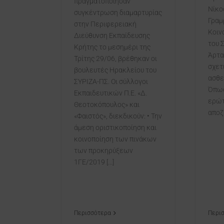
πραγματοποίησαν
Νίκο
συγκέντρωση διαμαρτυρίας
Γραμ
στην Περιφερειακή
Κοιν
Διεύθυνση Εκπαίδευσης
του 
Κρήτης το μεσημέρι της
Άρτα
Τρίτης 29/06, βρέθηκαν οι
σχετ
βουλευτές Ηρακλείου του
ασθε
ΣΥΡΙΖΑ-ΠΣ. Οι σύλλογοι
Όπως
Εκπαιδευτικών Π.Ε. «Δ.
ερώτ
Θεοτοκόπουλος» και
αποζη
«Φαιστός», διεκδικούν: • Την
άμεση οριστικοποίηση και
κοινοποίηση των πινάκων
των προκηρύξεων
1ΓΕ/2019 [...]
Περισσότερα
Περι