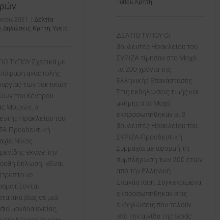
Τύπου
,
Κρήτη
ιρών
υνίου, 2021
|
Δελτία
υ
,
Δηλώσεις
,
Κρήτη
,
Υγεία
ΔΕΛΤΙΟ ΤΥΠΟΥ Oι
βουλευτές Ηρακλείου του
ΣΥΡΙΖΑ τίμησαν στο Μοχό
ΙΟ ΤΥΠΟΥ Σχετικά με
τα 200 χρόνια της
απόφαση αναστολής
Ελληνικής Επανάστασης
ουργίας των τακτικών
Στις εκδηλώσεις τιμής και
είων του Κέντρου
μνήμης στο Μοχό
ας Μοιρών, ο
εκπροσωπήθηκαν οι 3
ευτής Ηρακλείου του
βουλευτές Ηρακλείου του
ΖΑ-Προοδευτική
ΣΥΡΙΖΑ-Προοδευτική
αχία Νίκος
Συμμαχία με αφορμή τη
μενίδης έκανε την
συμπλήρωση των 200 ετών
ουθη δήλωση: «Είναι
από την Ελληνική
ίτρεπτο να
Επανάσταση. Συγκεκριμένα
ραματίζονται
εκπροσωπήθηκαν στις
στατικά βίας σε μια
εκδηλώσεις που τελούν
σια μονάδα υγείας,
υπό την αιγίδα της Ιεράς