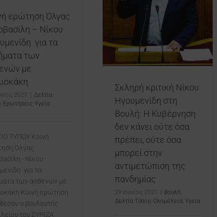
όσα πρέπει, ούτε όσα μπορεί
νή ερώτηση Όλγας
στην αντιμετώπιση της
οβασίλη – Νίκου
πανδημίας
Βουλή
Δελτία Τύπου
Ολομέλεια
υμενίδη για τα
Υγεία
ήματα των
ενών με
λιοκάκη
Σκληρή κριτική Νίκου
υνίου, 2021
|
Δελτία
Ηγουμενίδη στη
υ
,
Ερωτήσεις
,
Υγεία
Βουλή: Η Κυβέρνηση
δεν κάνει ούτε όσα
ΙΟ ΤΥΠΟΥ Κοινή
πρέπει, ούτε όσα
ηση Όλγας
μπορεί στην
βασίλη - Νίκου
αντιμετώπιση της
μενίδη για τα
πανδημίας
ματα των ασθενών με
ιοκάκη Κοινή ερώτηση
29 Ιουνίου, 2021
|
Βουλή
,
Δελτία Τύπου
,
Ολομέλεια
,
Υγεία
θεσαν ο βουλευτής
λείου του ΣΥΡΙΖΑ