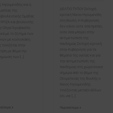
ς Ηγουμενίδης και η
ΔΕΛΤΙΟ ΤΥΠΟΥ Σκληρή
ματέας της
κριτική Νίκου Ηγουμενίδη
οβουλευτικής Ομάδας
στη Βουλή: Η Κυβέρνηση
ΣΥΡΙΖΑ και βουλευτής
δεν κάνει ούτε όσα πρέπει,
ς Όλγα Γεροβασίλη
ούτε όσα μπορεί στην
ικά με το ζήτημα των
αντιμετώπιση της
νών με κοιλιοκάκη.
πανδημίας Σκληρή κριτική
 τονίζεται στην
στην Κυβέρνηση για τα
ηση με θέμα την
θέματα της υγείας και για
μίωση των [...]
την αντιμετώπιση της
πανδημίας στη χώρα έκανε
σήμερα από το βήμα της
Ολομέλειας της Βουλής ο
Νίκος Ηγουμενίδης,
τονίζοντας μεταξύ άλλων
ότι «σε [...]
σσότερα
Περισσότερα