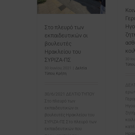
Τύπου
Κρήτη
Κοι
Γερ
Ηγο
Στο πλευρό των
ζητ
εκπαιδευτικών οι
ασθ
βουλευτές
κοι
Ηρακλείου του
ΣΥΡΙΖΑ-ΠΣ
30 Ιο
Τύπο
30 Ιουνίου, 2021
|
Δελτία
Τύπου
,
Κρήτη
ΔΕΛΤ
ερώτ
30/6/2021 ΔΕΛΤΙΟ ΤΥΠΟΥ
Γερο
Στο πλευρό των
Ηγου
εκπαιδευτικών οι
ζητή
βουλευτές Ηρακλείου του
κοιλ
ΣΥΡΙΖΑ-ΠΣ Στο πλευρό των
κατέ
εκπαιδευτικών που
Ηρακ