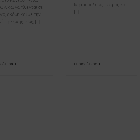
 στο Κέντρο Υγείας
Μητροπόλεως Πέτρας και
ών, και να τίθενται σε
[...]
υνο, ακόμη και με την
ή της ζωής τους, [...]
σσότερα
Περισσότερα