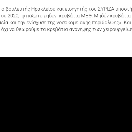
Θ
ο βουλευτής Ηρακλείου και εισηγητής του ΣΥΡΙΖΑ υποστήρ
ου 2020, φτιάξετε μηδέν κρεβάτια ΜΕΘ. Μηδέν κρεβάτια 
πεία και την ενίσχυση της νοσοκομειακής περίθαλψης». Κα
 όχι να θεωρούμε τα κρεβάτια ανάνηψης των χειρουργείων