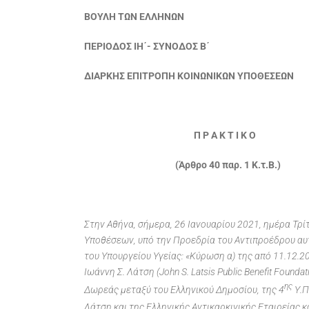
ΒΟΥΛΗ ΤΩΝ ΕΛΛΗΝΩΝ
ΠΕΡΙΟΔΟΣ ΙΗ΄- ΣΥΝΟΔΟΣ Β΄
ΔΙΑΡΚΗΣ ΕΠΙΤΡΟΠΗ ΚΟΙΝΩΝΙΚΩΝ ΥΠΟΘΕΣΕΩΝ
Π Ρ Α Κ Τ Ι Κ Ο
(Άρθρο 40 παρ. 1 Κ.τ.Β.)
Στην Αθήνα, σήμερα, 26 Ιανουαρίου 2021, ημέρα Τρί
Υποθέσεων, υπό την Προεδρία του Αντιπροέδρου αυτ
του Υπουργείου Υγείας: «Κύρωση α) της από 11.12.
Ιωάννη Σ. Λάτση (John S. Latsis Public Benefit Foun
ης
Δωρεάς μεταξύ του Ελληνικού Δημοσίου, της 4
Υ.Π
Λάτση και της Ελληνικής Αντικαρκινικής Εταιρείας κα