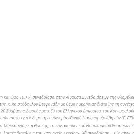
τη και ώρα 10.15΄, συνεδρίασε, στην Αίθουσα Συνεδριάσεων της Ολομέλ
ής, κ. Χριστόδουλου Στεφανάδη με θέμα ημερήσιας διάταξης τη συνέχισ
2020 Σύμβασης Δωρεάς μεταξύ του Ελληνικού Δημοσίου, του Κοινωφελού
dation)» και του ν.π.δ.δ. με την επωνυμία «Γενικό Νοσοκομείο Αθηνών “Γ.
ε. Μακεδονίας και Θράκης, του Αντικαρκινικού Νοσοκομείου Θεσσαλονίκη
η
ι λοιπές διατάξεις του Υπουργείου Υγείας». (4
συνεδρίαση – β΄ ανάγνωσ