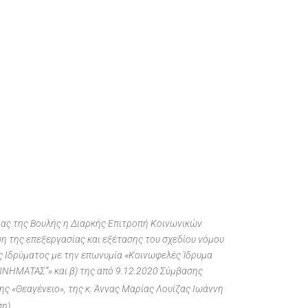
ειας της Βουλής η Διαρκής Επιτροπή Κοινωνικών
η της επεξεργασίας και εξέτασης του σχεδίου νόμου
ς Ιδρύματος με την επωνυμία «Κοινωφελές Ίδρυμα
 ΓΕΝΝΗΜΑΤΑΣ”» και β) της από 9.12.2020 Σύμβασης
ς «Θεαγένειο», της κ. Άννας Μαρίας Λουίζας Ιωάννη
η).