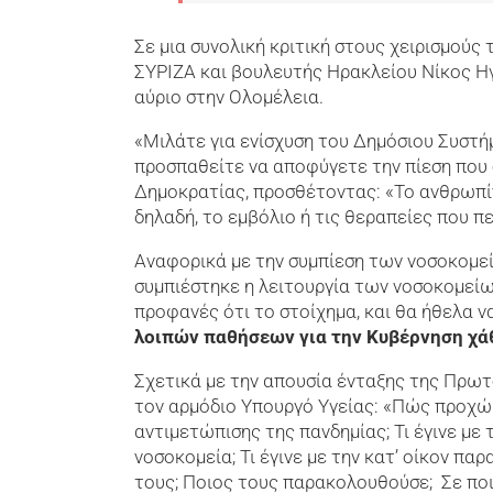
Σε μια συνολική κριτική στους χειρισμού
ΣΥΡΙΖΑ και βουλευτής Ηρακλείου Νίκος Ηγ
αύριο στην Ολομέλεια.
«Μιλάτε για ενίσχυση του Δημόσιου Συστήμα
προσπαθείτε να αποφύγετε την πίεση που 
Δημοκρατίας, προσθέτοντας: «Το ανθρωπίν
δηλαδή, το εμβόλιο ή τις θεραπείες που π
Αναφορικά με την συμπίεση των νοσοκομεί
συμπιέστηκε η λειτουργία των νοσοκομείω
προφανές ότι το στοίχημα, και θα ήθελα ν
λοιπών παθήσεων για την Κυβέρνηση χά
Σχετικά με την απουσία ένταξης της Πρω
τον αρμόδιο Υπουργό Υγείας: «Πώς προχώ
αντιμετώπισης της πανδημίας; Τι έγινε με
νοσοκομεία; Τι έγινε με την κατ’ οίκον π
τους; Ποιος τους παρακολουθούσε; Σε πο