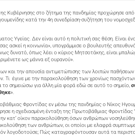
ς της Κυβέρνησης στο ζήτημα της πανδημίας προχώρησε από
ουμενίδης κατά την 4η συνεδρίαση-συζήτηση του νομοσχεδ
τος Υγείας. Δεν είναι αυτό η πολιτική σας θέση. Είναι ένα
σας ασκεί η κοινωνία», υπογράμμισε ο βουλευτής απευθυν
ως δυνατό, όπως λέει ο κύριος Μητσοτάκης, είναι μπαλώμα
εριμένετε ως μάννα εξ ουρανού».
ων και την απουσία αντιμετώπισης των λοιπών παθήσεων τό
ν. Τι έγινε με την παρακολούθηση των χρονίως πασχόντων 
α το σημειώσω για άλλη μία φορά εδώ σε αυτό το σημείο,
σ
θηκε
».
τοβάθμιας Φροντίδας εν μέσω της πανδημίας ο Νίκος Ηγο
ρησε η σχεδιασμένη ένταξη της Πρωτοβάθμιας Φροντίδας 
 την κατ’ οίκον παρακολούθηση όσων ανθρώπων νοσηλεύθηκα
αρακολούθηση των ανθρώπων, οι οποίοι με ελαφρά συμπτωμα
ιόν λογοδοτούσε; Πώς καταγραφόντουσαν αυτά τα περιστατ