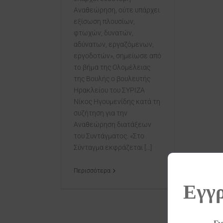
Αναθεώρηση, ούτε υπάρχει
εξίσωση πλουσίων,
φτωχών, δυνατών,
αδύνατων, εργαζόμενων,
εργοδοτών», σημείωσε από
το βήμα της Ολομέλειας
της Βουλής ο βουλευτής
Ηρακλείου του ΣΥΡΙΖΑ
Νίκος Ηγουμενίδης κατά τη
συζήτηση για την
Αναθεώρηση διατάξεων
του Συντάγματος. «Στο
Σύνταγμα εκφράζεται [...]
Περισσότερα
Εγγρ