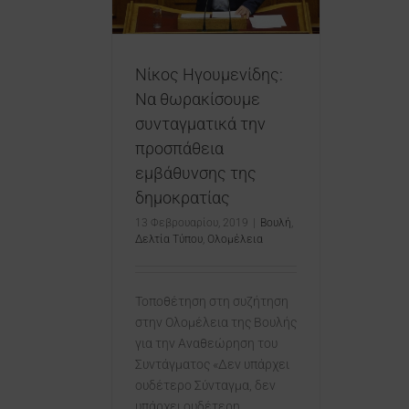
μοκρατίας
 Τύπου
Ολομέλεια
Νίκος Ηγουμενίδης:
Να θωρακίσουμε
συνταγματικά την
προσπάθεια
εμβάθυνσης της
δημοκρατίας
13 Φεβρουαρίου, 2019
|
Βουλή
,
Δελτία Τύπου
,
Ολομέλεια
Τοποθέτηση στη συζήτηση
στην Ολομέλεια της Βουλής
για την Αναθεώρηση του
Συντάγματος «Δεν υπάρχει
ουδέτερο Σύνταγμα, δεν
υπάρχει ουδέτερη