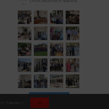
ΣΥΡΙΖΑ | Βουλευτής Ν. Ηρακλείου
Follow on Instagram
OK
 σας.
Ρυθμίσεις