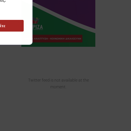
ας.
ίτε
Twitter feed is not available at the
moment.