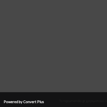
Το nigoumenidis.gr χρησιμοποιεί c
Powered by Convert Plus