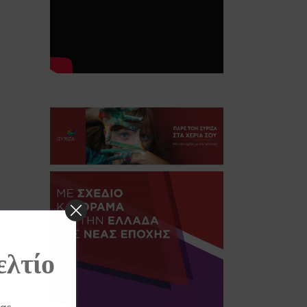
ελτίο