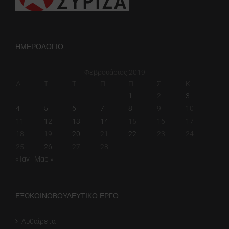
ΗΜΕΡΟΛΟΓΙΟ
Φεβρουάριος 2019
Δ
Τ
Τ
Π
Π
Σ
Κ
1
2
3
4
5
6
7
8
9
10
11
12
13
14
15
16
17
18
19
20
21
22
23
24
25
26
27
28
« Ιαν
Μαρ »
ΕΞΩΚΟΙΝΟΒΟΥΛΕΥΤΙΚΟ ΕΡΓΟ
Αυθαίρετα