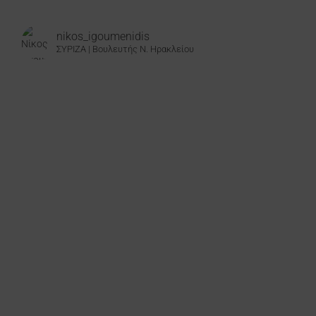
nikos_igoumenidis
ΣΥΡΙΖΑ | Βουλευτής Ν. Ηρακλείου