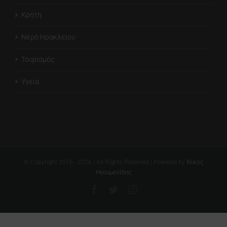
Κρήτη
Νερό Ηρακλείου
Τουρισμός
Υγεία
© Copyright 2016 -
2026
| All Rights Reserved | Powered by
Νίκος
Ηγουμενίδης
Facebook
Twitter
Instagram