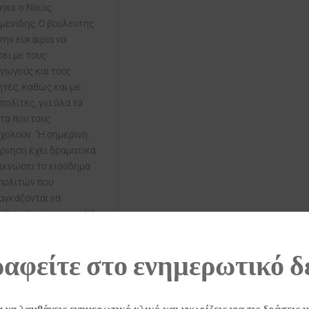
ηκε ο Νίκος
μενίδης. Ο βουλευτής
την ευκαιρία να
σει με τους
γωγούς και τους
τές, καθώς και με
πολίτες, για όλα τα
τα που τους
χολούν. "Η σημερινή
ρνηση έχει δραματικά
ικνώσει το εισόδημα
πολιτών που
αγκάζονται να
ζουν λιγότερα για [...]
σσότερα
αφείτε στο ενημερωτικό δ