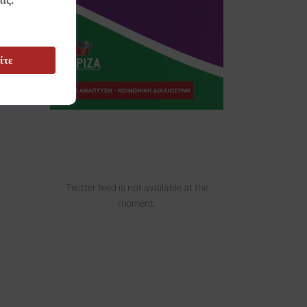
ας.
ίτε
Twitter feed is not available at the
moment.