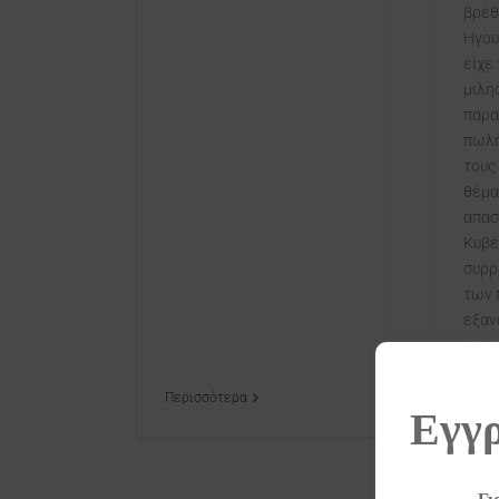
βρέθ
Ηγου
είχε 
μιλή
παρα
πωλη
τους 
θέμα
απασ
Κυβέ
συρρ
των 
εξαν
αγορά
Περισσότερα
Περι
Εγγρ