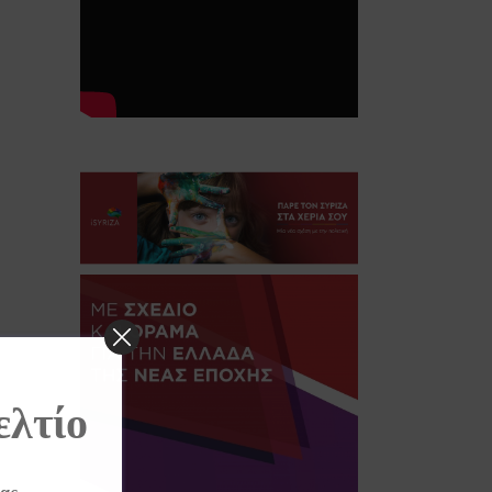
ελτίο