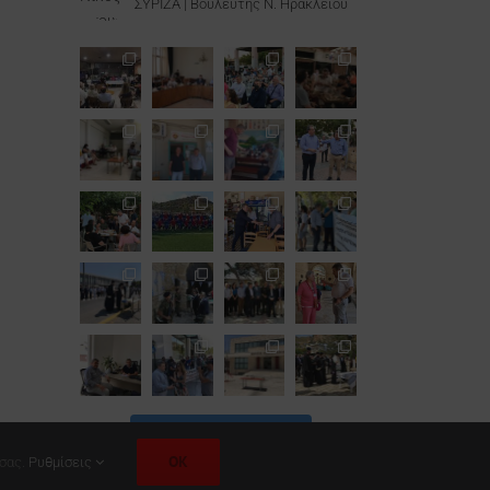
ΣΥΡΙΖΑ | Βουλευτής Ν. Ηρακλείου
Follow on Instagram
OK
 σας.
Ρυθμίσεις