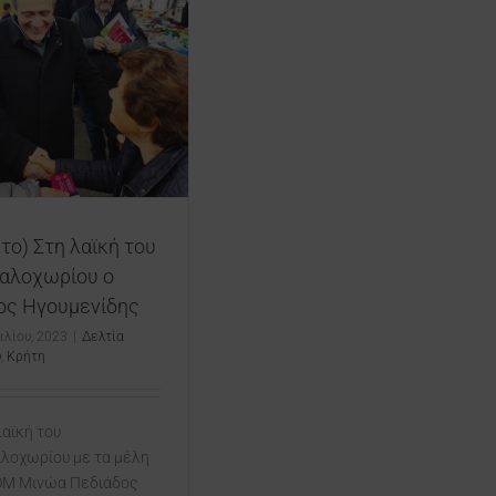
το) Στη λαϊκή του
αλοχωρίου ο
ος Ηγουμενίδης
ιλίου, 2023
|
Δελτία
υ
,
Κρήτη
λαϊκή του
λοχωρίου με τα μέλη
ΟΜ Μινώα Πεδιάδος