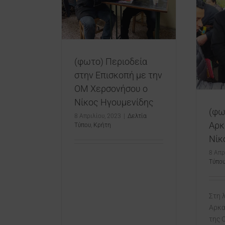
σου ο Νίκος
μενίδης
(φωτο) Στη λαϊκή του
Αρκαλοχωρίου ο Νίκος
Τύπου
Κρήτη
Ηγουμενίδης
Δελτία Τύπου
Κρήτη
(φωτο) Περιοδεία
στην Επισκοπή με την
ΟΜ Χερσονήσου ο
Νίκος Ηγουμενίδης
(φω
8 Απριλίου, 2023
|
Δελτία
Αρκ
Τύπου
,
Κρήτη
Νίκ
8 Απρ
Τύπο
Στη 
Αρκα
της 