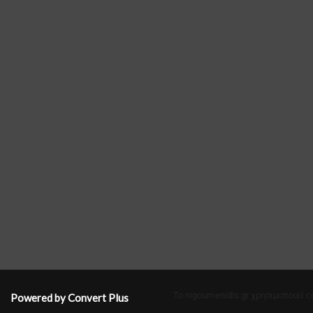
Το nigoumenidis.gr χρησιμοποιεί c
Powered by Convert Plus