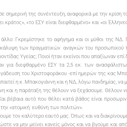
 σημερινή της συνέντευξη, αναφορικά με την κρίση τ
χει κράτος», «το ΕΣΥ είναι διεφθαρμένο» και «οι Έλλην
 άλλο: Γκρεμίστηκε το αφήγημα και οι μύθοι της ΝΔ. 
ν κάλυψη των πραγματικών αναγκών του προσωπικού τ
ντίδας Υγείας; Ποιοί ήταν εκείνοι που απαξίωναν επί 
σαν για διεφθαρμένο ΕΣΥ τα 2,5 εκ. των ανασφάλιστ
φυγάδευση του Χριστοφοράκου -επί ημερών της κας Μπακ
απαιτεί η κ. Μπακογιάννη και η ΝΔ, λόγω πανδημίας, να
η και η παράταξη της θέλουν να ξεχάσουμε. Θέλουν ν
Και βέβαια αυτό που θέλει κατά βάθος είναι προσωριν
την «ατομική ευθύνη των πολιτών».
ουμε τον καλύτερο εαυτό μας. Όπως και να διακρίνουμ
στε να μην μείνει κανείς μόνος και να βγούμε και από 