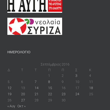
ΗΜΕΡΟΛΟΓΙΟ
Σεπτέμβριος 2016
Δ
Τ
Τ
Π
Π
Σ
Κ
1
2
3
4
5
6
7
8
9
10
11
12
13
14
15
16
17
18
19
20
21
22
23
24
25
26
27
28
29
30
« Αυγ
Οκτ »