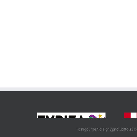
Το nigoumenidis.gr χρησιμοποιεί c