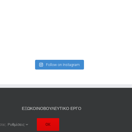
Follow on Instagram
ΕΞΩΚΟΙΝΟΒΟΥΛΕΥΤΙΚΟ ΕΡΓΟ
Αυθαίρετα
OK
 σας.
Ρυθμίσεις
Κ