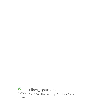
nikos_igoumenidis
ΣΥΡΙΖΑ | Βουλευτής Ν. Ηρακλείου