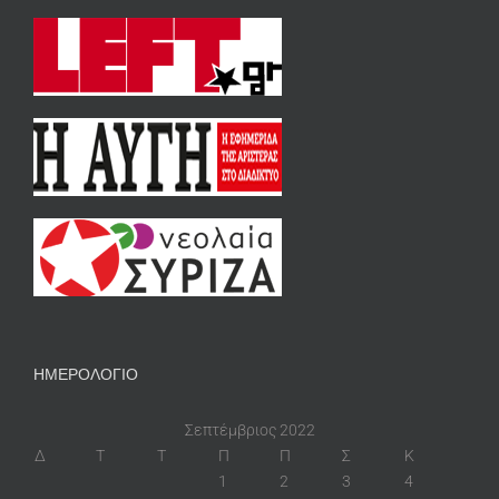
ΗΜΕΡΟΛΟΓΙΟ
Σεπτέμβριος 2022
Δ
Τ
Τ
Π
Π
Σ
Κ
1
2
3
4