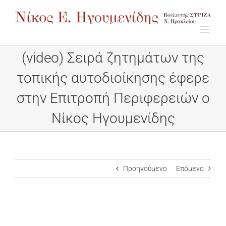
Μετάβαση
στο
περιεχόμενο
(video) Σειρά ζητημάτων της
τοπικής αυτοδιοίκησης έφερε
στην Επιτροπή Περιφερειών ο
Νίκος Ηγουμενίδης
Προηγούμενο
Επόμενο
Προβολή
μεγαλύτερης