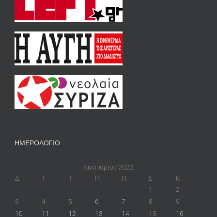
ΗΜΕΡΟΛΟΓΙΟ
Ιανουάριος 2022
Δ
Τ
Τ
Π
Π
Σ
Κ
1
2
3
4
5
6
7
8
9
10
11
12
13
14
15
16