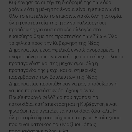
Κυβέρνηση σε αυτήν τη διαδρομή της των δύο
χρόνων ότι η μόνη της έννοια είναι η επικοινωνία.
Όλο το επιτελείο το επικοινωνιακό, όλη η ιστορία,
όλη η εκστρατεία της ήταν να καλλιεργήσει
προσδοκίες για ουσιαστικές αλλαγές στο
ευαίσθητο θέμα της προστασίας των ζώων. Όλα
τα φιλικά προς την Κυβέρνηση της Νέας
Δημοκρατίας μέσα –φιλικά εννοώ αγορασμένα- η
αγορασμένη επικοινωνιακή της υποστήριξη, όλοι οι
προπαγανδιστικοί της μηχανισμοί, όλη η
προπαγάνδα της μέχρι και οι σημερινές
παρεμβάσεις των Βουλευτών της Νέας
Δημοκρατίας προσπάθησαν να μας αποδείξουν ή
να μας παρουσιάσουν ότι έχουμε έναν
Πρωθυπουργό φιλόζωο που αγαπάει τα
κατοικίδια, κατ’ επέκταση και η Κυβέρνηση είναι
φιλόζωη που αγαπάει τα κατοικίδια ζώα κ.λπ. Η
όλη ιστορία έφτασε μέχρι και στην υιοθεσία ζώου,
που είναι κάτοικος του Μαξίμου, όπως
παρουσιάστηκε τώρα, κ.λπ.