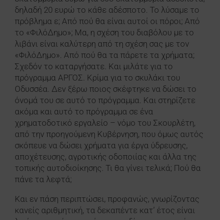
δηλαδή 20 ευρώ το κάθε αδέσποτο. Το λύσαμε το
πρόβλημα ε; Από πού θα είναι αυτοί οι πόροι; Από
το «ΦιλόΔημο»; Μα, η σχέση του διαβόλου με το
λιβάνι είναι καλύτερη από τη σχέση σας με τον
«ΦιλόΔημο». Από πού θα τα πάρετε τα χρήματα;
Σχεδόν το καταργήσατε. Και μιλάτε για το
πρόγραμμα ΑΡΓΟΣ. Κρίμα για το σκυλάκι του
Οδυσσέα. Δεν ξέρω ποιος σκέφτηκε να δώσει το
όνομά του σε αυτό το πρόγραμμα. Και στηρίζετε
ακόμα και αυτό το πρόγραμμα σε ένα
χρηματοδοτικό εργαλείο – νόμο του Σκουρλέτη,
από την προηγούμενη Κυβέρνηση, που όμως αυτός
σκόπευε να δώσει χρήματα για έργα ύδρευσης,
αποχέτευσης, αγροτικής οδοποιίας και άλλα της
τοπικής αυτοδιοίκησης. Τι θα γίνει τελικά; Πού θα
πάνε τα λεφτά;
Και εν πάση περιπτώσει, προφανώς, γνωρίζοντας
κανείς αριθμητική, τα δεκαπέντε κατ’ έτος είναι