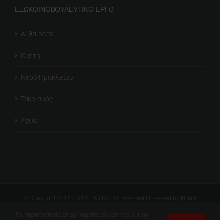
Κρήτη
Νερό Ηρακλείου
Τουρισμός
Υγεία
© Copyright 2016 -
2026
| All Rights Reserved | Powered by
Νίκος
Ηγουμενίδης
Facebook
Twitter
Instagram
Το nigoumenidis.gr χρησιμοποιεί cookies για να