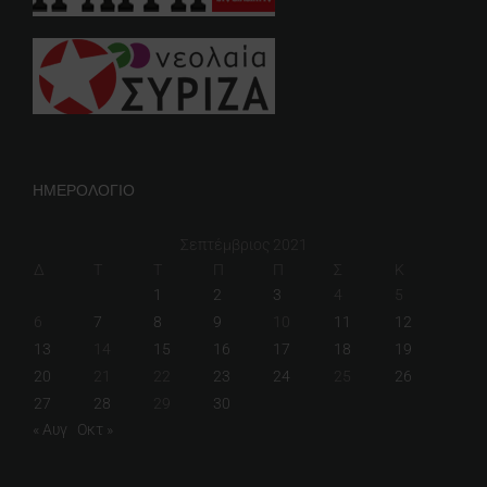
ΗΜΕΡΟΛΟΓΙΟ
Σεπτέμβριος 2021
Δ
Τ
Τ
Π
Π
Σ
Κ
1
2
3
4
5
6
7
8
9
10
11
12
13
14
15
16
17
18
19
20
21
22
23
24
25
26
27
28
29
30
« Αυγ
Οκτ »
ΕΞΩΚΟΙΝΟΒΟΥΛΕΥΤΙΚΟ ΕΡΓΟ
Αυθαίρετα