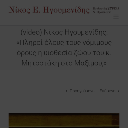
Μετάβαση
στο
περιεχόμενο
(video) Νίκος Ηγουμενίδης:
«Πληροί όλους τους νόμιμους
όρους η υιοθεσία ζώου του κ.
Μητσοτάκη στο Μαξίμου;»
Προηγούμενο
Επόμενο
Προβολή
μεγαλύτερης