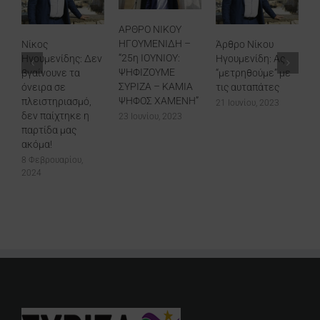
στην Πλατεία
Ελευθερίας
AΡΘΡΟ ΝΙΚΟΥ
19 Ιουνίου, 2023
ΗΓΟΥΜΕΝΙΔΗ –
Άρθρο Νίκου
“25η ΙΟΥΝΙΟΥ:
εν
Ηγουμενίδη: Ας
ΨΗΦΙΖΟΥΜΕ
“μετρηθούμε” με
ΣΥΡΙΖΑ – ΚΑΜΙΑ
τις αυταπάτες
ΨΗΦΟΣ ΧΑΜΕΝΗ”
21 Ιουνίου, 2023
23 Ιουνίου, 2023