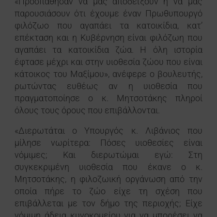
«Προσπάθησαν να μας αποδείξουν ή να μας
παρουσιάσουν ότι έχουμε έναν Πρωθυπουργό
φιλόζωο που αγαπάει τα κατοικίδια, κατ’
επέκταση και η Κυβέρνηση είναι φιλόζωη που
αγαπάει τα κατοικίδια ζώα. Η όλη ιστορία
έφτασε μέχρι και στην υιοθεσία ζώου που είναι
κάτοικος του Μαξίμου», ανέφερε ο βουλευτής,
ρωτώντας ευθέως αν η υιοθεσία που
πραγματοποίησε ο κ. Μητσοτάκης πληροί
όλους τους όρους που επιβάλλονται.
«Διερωτάται ο Υπουργός κ. Λιβάνιος που
μίλησε νωρίτερα: Πόσες υιοθεσίες είναι
νόμιμες; Και διερωτώμαι εγώ: Στη
συγκεκριμένη υιοθεσία που έκανε ο κ.
Μητσοτάκης, η φιλοζωική οργάνωση από την
οποία πήρε το ζώο είχε τη σχέση που
επιβάλλεται με τον δήμο της περιοχής; Είχε
νόμιμη άδεια κυνοκομείου για να μπορέσει να