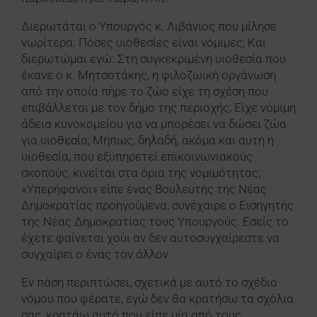
Διερωτάται ο Υπουργός κ. Λιβάνιος που μίλησε
νωρίτερα: Πόσες υιοθεσίες είναι νόμιμες; Και
διερωτώμαι εγώ: Στη συγκεκριμένη υιοθεσία που
έκανε ο κ. Μητσοτάκης, η φιλοζωική οργάνωση
από την οποία πήρε το ζώο είχε τη σχέση που
επιβάλλεται με τον δήμο της περιοχής; Είχε νόμιμη
άδεια κυνοκομείου για να μπορέσει να δώσει ζώα
για υιοθεσία; Μήπως, δηλαδή, ακόμα και αυτή η
υιοθεσία, που εξυπηρετεί επικοινωνιακούς
σκοπούς, κινείται στα όρια της νομιμότητας;
«Υπερήφανοι» είπε ένας Βουλευτής της Νέας
Δημοκρατίας προηγούμενα, συνέχαιρε ο Εισηγητής
της Νέας Δημοκρατίας τους Υπουργούς. Εσείς το
έχετε φαίνεται χούι αν δεν αυτοσυγχαίρεστε να
συγχαίρει ο ένας τον άλλον.
Εν πάση περιπτώσει, σχετικά με αυτό το σχέδιο
νόμου που φέρατε, εγώ δεν θα κρατήσω τα σχόλια
σας, κρατάω αυτό που είπε μία από τους