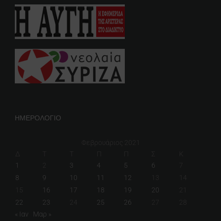
ΗΜΕΡΟΛΟΓΙΟ
Φεβρουάριος 2021
Δ
Τ
Τ
Π
Π
Σ
Κ
1
2
3
4
5
6
7
8
9
10
11
12
13
14
15
16
17
18
19
20
21
22
23
24
25
26
27
28
« Ιαν
Μαρ »