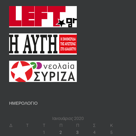
ΗΜΕΡΟΛΟΓΙΟ
Ιανουάριος 2020
Δ
Τ
Τ
Π
Π
Σ
Κ
1
2
3
4
5