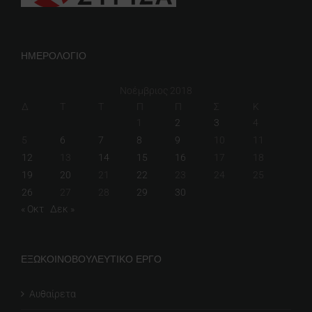
ΗΜΕΡΟΛΟΓΙΟ
Νοέμβριος 2018
Δ
Τ
Τ
Π
Π
Σ
Κ
1
2
3
4
5
6
7
8
9
10
11
12
13
14
15
16
17
18
19
20
21
22
23
24
25
26
27
28
29
30
« Οκτ
Δεκ »
ΕΞΩΚΟΙΝΟΒΟΥΛΕΥΤΙΚΟ ΕΡΓΟ
Αυθαίρετα