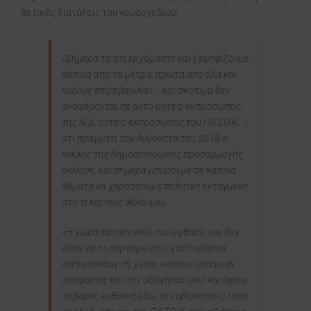
θετικές διατάξεις του νομοσχεδίου:
«Σήμερα το ότι ερχόμαστε και ξεψηφίζουμε
κάποια από τα μέτρα, πρώτα από όλα και
κυρίως επιβεβαιώνει – και σκόπιμα δεν
αναφέρονται σε αυτό ούτε ο εκπρόσωπος
της Ν.Δ. ούτε ο εκπρόσωπος του ΠΑ.ΣΟ.Κ. –
ότι πράγματι τον Αύγουστο του 2018 ο
κύκλος της δημοσιονομικής προσαρμογής
έκλεισε, και σήμερα μπορούμε σε κάποια
θέματα να χαράσσουμε πολιτική ενταγμένη
στο τι και πως θέλουμε».
«Η χώρα έφτασε εκεί που έφθασε, και δεν
είναι να το περνάμε έτσι, γιατί κάποιοι
κυβερνούσαν τη χώρα, κάποιοι έπαιρναν
αποφάσεις και την οδήγησαν εκεί και έχουν
σοβαρές ευθύνες εδώ, οι κυβερνήσεις τόσο