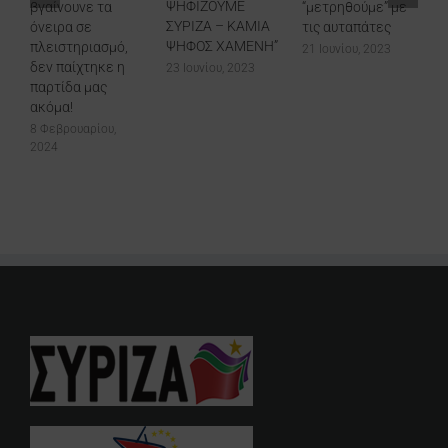
ΨΗΦΙΖΟΥΜΕ
βγαίνουνε τα
“μετρηθούμε” με
ΣΥΡΙΖΑ – ΚΑΜΙΑ
όνειρα σε
τις αυταπάτες
ΨΗΦΟΣ ΧΑΜΕΝΗ”
πλειστηριασμό,
21 Ιουνίου, 2023
δεν παίχτηκε η
23 Ιουνίου, 2023
παρτίδα μας
ακόμα!
8 Φεβρουαρίου,
2024