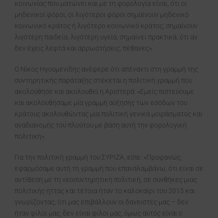
κοινωνίας που ματώνει και με τη φορολογία είναι, ότι οι
μηδενικοί φόροι, οι λιγότεροι φόροι σημαίνουν μηδενικό
κοινωνικό κράτος ή λιγότερο κοινωνικό κράτος, σημαίνουν
λιγότερη παιδεία, λιγότερη υγεία, σημαίνει πρακτικά, ότι αν
δεν έχεις λεφτά και αρρωστήσεις, πέθανες».
Ο Νίκος Ηγουμενίδης ανέφερε ότι απέναντι στη γραμμή της
συντηρητικής παράταξης στέκεται η πολιτική γραμμή που
ακολούθησε και ακολουθεί η Αριστερά: «Εμείς πιστεύουμε
και ακολουθήσαμε μία γραμμή αύξησης των εσόδων του
κράτους ακολουθώντας μια πολιτική γενικά μοιράσματος και
αναδιανομής του πλούτου με βάση αυτή την φορολογική
πολιτική».
Για την πολιτική γραμμή του ΣΥΡΙΖΑ, είπε: «Προφανώς,
εφαρμόσαμε αυτή τη γραμμή που επαναλαμβάνω, ότι είναι σε
αντίθεση με τη νεοσυντηρητική πολιτική, σε συνθήκες μιας
πολιτικής ήττας και τέτοια ήταν το καλοκαίρι του 2015 και
γνωρίζοντας, ότι μας επιβάλλουν οι δανειστές μας – δεν
ήταν φίλοι μας, δεν είναι φίλοι μας, όμως αυτός είναι ο