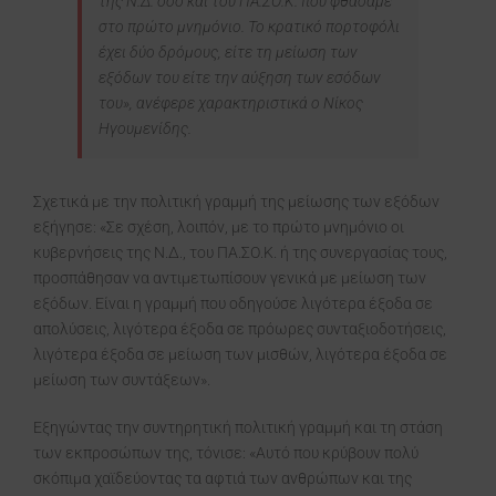
της Ν.Δ. όσο και του ΠΑ.ΣΟ.Κ. που φθάσαμε
στο πρώτο μνημόνιο. Το κρατικό πορτοφόλι
έχει δύο δρόμους, είτε τη μείωση των
εξόδων του είτε την αύξηση των εσόδων
του», ανέφερε χαρακτηριστικά ο Νίκος
Ηγουμενίδης.
Σχετικά με την πολιτική γραμμή της μείωσης των εξόδων
εξήγησε: «Σε σχέση, λοιπόν, με το πρώτο μνημόνιο οι
κυβερνήσεις της Ν.Δ., του ΠΑ.ΣΟ.Κ. ή της συνεργασίας τους,
προσπάθησαν να αντιμετωπίσουν γενικά με μείωση των
εξόδων. Είναι η γραμμή που οδηγούσε λιγότερα έξοδα σε
απολύσεις, λιγότερα έξοδα σε πρόωρες συνταξιοδοτήσεις,
λιγότερα έξοδα σε μείωση των μισθών, λιγότερα έξοδα σε
μείωση των συντάξεων».
Εξηγώντας την συντηρητική πολιτική γραμμή και τη στάση
των εκπροσώπων της, τόνισε: «Αυτό που κρύβουν πολύ
σκόπιμα χαϊδεύοντας τα αφτιά των ανθρώπων και της