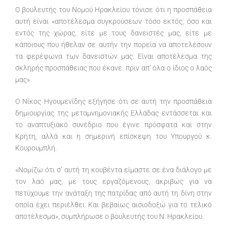
Ο βουλευτής του Νομού Ηρακλείου τόνισε ότι η προσπάθεια
αυτή είναι «αποτέλεσμα συγκρούσεων τόσο εκτός, όσο και
εντός της χώρας, είτε με τους δανειστές μας, είτε με
κάποιους που ήθελαν σε αυτήν την πορεία να αποτελέσουν
τα φερέφωνα των δανειστών μας. Είναι αποτέλεσμα της
σκληρής προσπάθειας που έκανε πριν απ’ όλα ο ίδιος ο λαός
μας»
Ο Νίκος Ηγουμενίδης εξήγησε ότι σε αυτή την προσπάθεια
δημιουργίας της μεταμνημονιακής Ελλάδας εντάσσεται και
το αναπτυξιακό συνέδριο που έγινε πρόσφατα και στην
Κρήτη, αλλά και η σημερινή επίσκεψη του Υπουργού κ.
Κουρουμπλή.
«Νομίζω ότι σ’ αυτή τη κουβέντα είμαστε σε ένα διάλογο με
τον λαό μας, με τους εργαζόμενους, ακριβώς για να
πετύχουμε την ανάταξη της πατρίδας από αυτή τη δίνη στην
οποία έχει περιέλθει. Και βεβαίως αισιοδοξώ για το τελικό
αποτέλεσμα», συμπλήρωσε ο βουλευτής του Ν. Ηρακλείου.