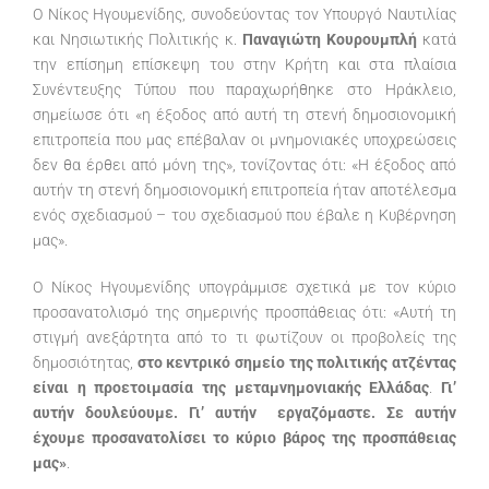
Ο Νίκος Ηγουμενίδης, συνοδεύοντας τον Υπουργό Ναυτιλίας
και Νησιωτικής Πολιτικής κ.
Παναγιώτη Κουρουμπλή
κατά
την επίσημη επίσκεψη του στην Κρήτη και στα πλαίσια
Συνέντευξης Τύπου που παραχωρήθηκε στο Ηράκλειο,
σημείωσε ότι «η έξοδος από αυτή τη στενή δημοσιονομική
επιτροπεία που μας επέβαλαν οι μνημονιακές υποχρεώσεις
δεν θα έρθει από μόνη της», τονίζοντας ότι: «Η έξοδος από
αυτήν τη στενή δημοσιονομική επιτροπεία ήταν αποτέλεσμα
ενός σχεδιασμού – του σχεδιασμού που έβαλε η Κυβέρνηση
μας».
Ο Νίκος Ηγουμενίδης υπογράμμισε σχετικά με τον κύριο
προσανατολισμό της σημερινής προσπάθειας ότι: «Αυτή τη
στιγμή ανεξάρτητα από το τι φωτίζουν οι προβολείς της
δημοσιότητας,
στο
κεντρικό σημείο της πολιτικής ατζέντας
είναι η προετοιμασία της μεταμνημονιακής Ελλάδας
.
Γι’
αυτήν δουλεύουμε. Γι’ αυτήν εργαζόμαστε. Σε αυτήν
έχουμε προσανατολίσει το κύριο βάρος της προσπάθειας
μας»
.