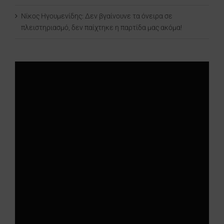
Νίκος Ηγουμενίδης: Δεν βγαίνουνε τα όνειρα σε
πλειστηριασμό, δεν παίχτηκε η παρτίδα μας ακόμα!