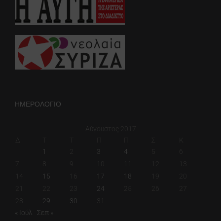
ΗΜΕΡΟΛΟΓΙΟ
Αύγουστος 2017
Δ
Τ
Τ
Π
Π
Σ
Κ
1
2
3
4
5
6
7
8
9
10
11
12
13
14
15
16
17
18
19
20
21
22
23
24
25
26
27
28
29
30
31
« Ιούλ
Σεπ »