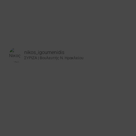
nikos_igoumenidis
ΣΥΡΙΖΑ | Βουλευτής Ν. Ηρακλείου