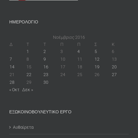
ΗΜΕΡΟΛΟΓΙΟ
Νοέμβριος 2016
Δ
Τ
Τ
Π
Π
Σ
Κ
1
2
3
4
5
6
7
8
9
10
11
12
13
14
15
16
17
18
19
20
21
22
23
24
25
26
27
28
29
30
« Οκτ
Δεκ »
ΕΞΩΚΟΙΝΟΒΟΥΛΕΥΤΙΚΟ ΕΡΓΟ
Αυθαίρετα