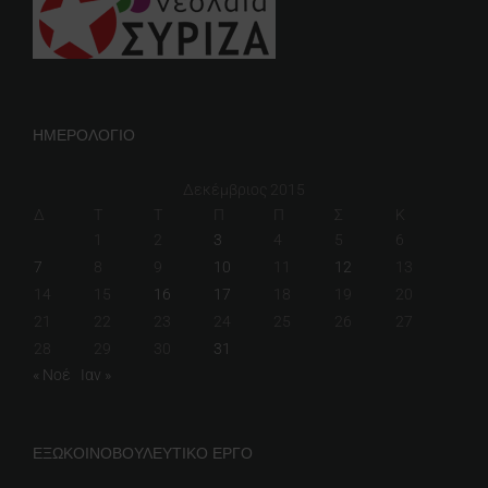
ΗΜΕΡΟΛΟΓΙΟ
Δεκέμβριος 2015
Δ
Τ
Τ
Π
Π
Σ
Κ
1
2
3
4
5
6
7
8
9
10
11
12
13
14
15
16
17
18
19
20
21
22
23
24
25
26
27
28
29
30
31
« Νοέ
Ιαν »
ΕΞΩΚΟΙΝΟΒΟΥΛΕΥΤΙΚΟ ΕΡΓΟ