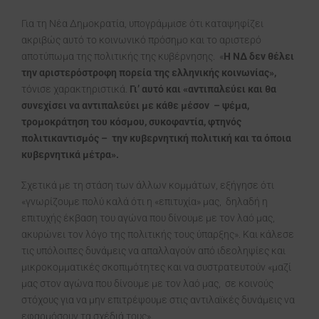
Για τη Νέα Δημοκρατία, υπογράμμισε ότι καταψηφίζει
ακριβώς αυτό το κοινωνικό πρόσημο και το αριστερό
αποτύπωμα της πολιτικής της κυβέρνησης. «
Η ΝΔ δεν θέλει
την αριστερόστροφη πορεία της ελληνικής κοινωνίας»,
τόνισε χαρακτηριστικά.
Γι’ αυτό και «αντιπαλεύει και θα
συνεχίσει να αντιπαλεύει με κάθε μέσον – ψέμα,
τρομοκράτηση του κόσμου, συκοφαντία, φτηνός
πολιτικαντισμός – την κυβερνητική πολιτική και τα όποια
κυβερνητικά μέτρα».
Σχετικά με τη στάση των άλλων κομμάτων, εξήγησε ότι
«γνωρίζουμε πολύ καλά ότι η «επιτυχία» μας, δηλαδή η
επιτυχής έκβαση του αγώνα που δίνουμε με τον λαό μας,
ακυρώνει τον λόγο της πολιτικής τους ύπαρξης». Και κάλεσε
τις υπόλοιπες δυνάμεις να απαλλαγούν από ιδεοληψίες και
μικροκομματικές σκοπιμότητες και να συστρατευτούν «μαζί
μας στον αγώνα που δίνουμε με τον λαό μας, σε κοινούς
στόχους για να μην επιτρέψουμε στις αντιλαϊκές δυνάμεις να
εφαρμόσουν τα σχέδιά τους».