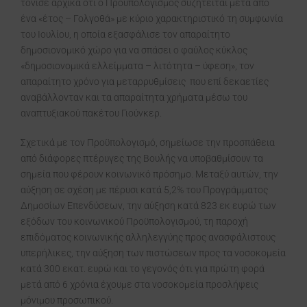
τόνισε αρχικά ότι ο Προϋπολογισμός συζητείται μετά από
ένα «έτος – Γολγοθά» με κύριο χαρακτηριστικό τη συμφωνία
του Ιουλίου, η οποία εξασφάλισε τον απαραίτητο
δημοσιονομικό χώρο για να σπάσει ο φαύλος κύκλος
«δημοσιονομικά ελλείμματα – λιτότητα – ύφεση», τον
απαραίτητο χρόνο για μεταρρυθμίσεις που επί δεκαετίες
αναβάλλονταν και τα απαραίτητα χρήματα μέσω του
αναπτυξιακού πακέτου Γιούνκερ.
Σχετικά με τον Προϋπολογισμό, σημείωσε την προσπάθεια
από διάφορες πτέρυγες της Βουλής να υποβαθμίσουν τα
σημεία που φέρουν κοινωνικό πρόσημο. Μεταξύ αυτών, την
αύξηση σε σχέση με πέρυσι κατά 5,2% του Προγράμματος
Δημοσίων Επενδύσεων, την αύξηση κατά 823 εκ ευρώ των
εξόδων του κοινωνικού Προϋπολογισμού, τη παροχή
επιδόματος κοινωνικής αλληλεγγύης προς ανασφάλιστους
υπερήλικες, την αύξηση των πιστώσεων προς τα νοσοκομεία
κατά 300 εκατ. ευρώ και το γεγονός ότι για πρώτη φορά
μετά από 6 χρόνια έχουμε στα νοσοκομεία προσλήψεις
μόνιμου προσωπικού.