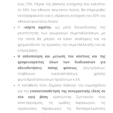
έως 70%. Πέραν της βασικής ενίσχυσης που καλύπτει
το 55% του εθνικού ανώτατου ποσού, θα επιχειρηθεί
να εξασφαλιστεί και η «πράσινη» ενίσχυση του 30% του
εθνικού ανώτατου ποσού.
Η
«κάρτα αγρότη»
ως μέσο διευκόλυνσης της
ρευστότητας των γεωργικών εκμεταλλεύσεων, με
την οποία θα μπορεί να κάνει αναλήψεις και να
χρηματοδοτεί τις εργασίες της εκμετάλλευσής του σε
ετήσια βάση
Η απλοποίηση και μείωση του κόστους και της
γραφειοκρατίας όλων των διαδικασιών για
αδειοδοτήσεις πάσης φύσεως
, γεωτρήσεων,
σταβλικών εγκαταστάσεων, χρήσης
φωτοπροστατευτικών προϊόντων κ.λπ.
Η κατάθεση στον δημόσιο διάλογο του νομοσχέδιου
για την
επανατοποθέτηση της συνεργατικής ιδέας σε
νέα υγιή βάση
, κρατώντας ζωντανούς τους
συνεταιρισμούς, τις ομάδες παραγωγών, τις
οργανώσεις παραγωγών, τις διεπαγγελματικές