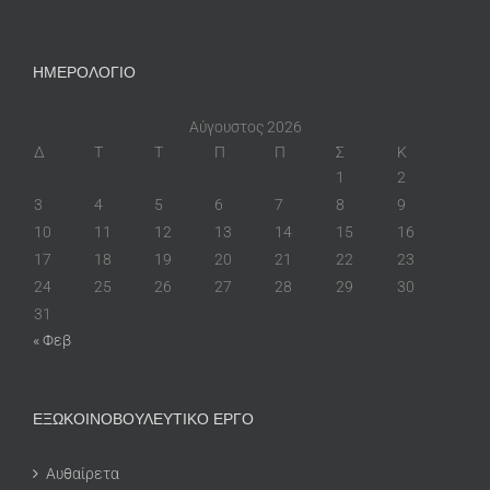
ΗΜΕΡΟΛΟΓΙΟ
Αύγουστος 2026
Δ
Τ
Τ
Π
Π
Σ
Κ
1
2
3
4
5
6
7
8
9
10
11
12
13
14
15
16
17
18
19
20
21
22
23
24
25
26
27
28
29
30
31
« Φεβ
ΕΞΩΚΟΙΝΟΒΟΥΛΕΥΤΙΚΟ ΕΡΓΟ
Αυθαίρετα