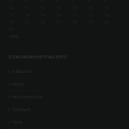
3
4
5
6
7
8
9
10
11
12
13
14
15
16
17
18
19
20
21
22
23
24
25
26
27
28
29
30
31
« Φεβ
ΕΞΩΚΟΙΝΟΒΟΥΛΕΥΤΙΚΟ ΕΡΓΟ
Αυθαίρετα
Κρήτη
Νερό Ηρακλείου
Τουρισμός
Υγεία