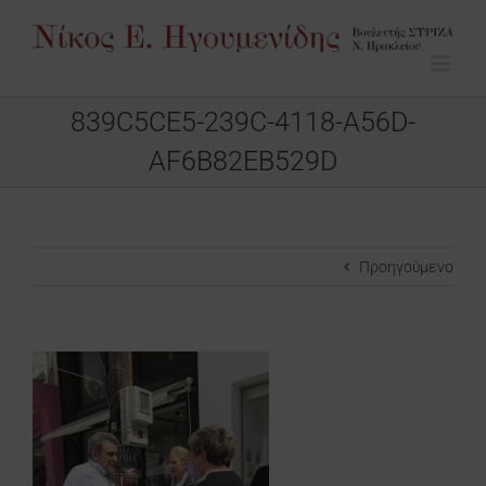
Μετάβαση
στο
περιεχόμενο
839C5CE5-239C-4118-A56D-
AF6B82EB529D
Προηγούμενο